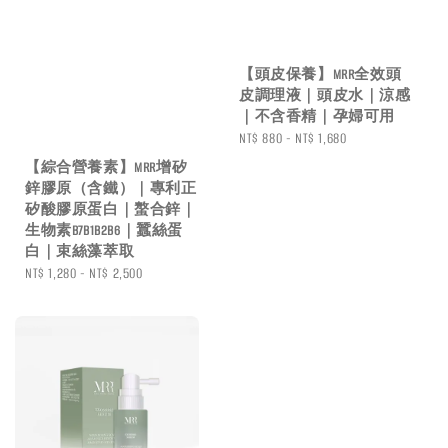
【頭皮保養】MRR全效頭
皮調理液｜頭皮水｜涼感
｜不含香精｜孕婦可用
Regular
NT$ 880
-
NT$ 1,680
price
【綜合營養素】MRR增矽
鋅膠原（含鐵）｜專利正
矽酸膠原蛋白｜螯合鋅｜
生物素B7B1B2B6｜蠶絲蛋
白｜束絲藻萃取
Regular
NT$ 1,280
-
NT$ 2,500
price