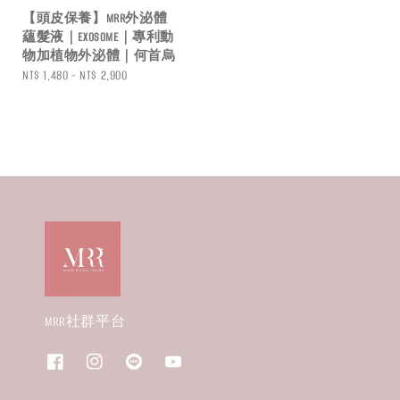
【頭皮保養】MRR外泌體
蘊髮液｜EXOSOME｜專利動
物加植物外泌體｜何首烏
Regular
NT$ 1,480
-
NT$ 2,900
price
MRR社群平台