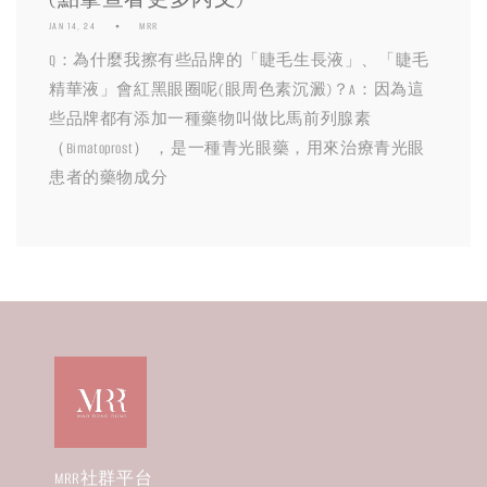
JAN 14, 24
MRR
Q：為什麼我擦有些品牌的「睫毛生長液」、「睫毛
精華液」會紅黑眼圈呢(眼周色素沉澱)？A：因為這
些品牌都有添加一種藥物叫做比馬前列腺素
（Bimatoprost） ，是一種青光眼藥，用來治療青光眼
患者的藥物成分
MRR社群平台